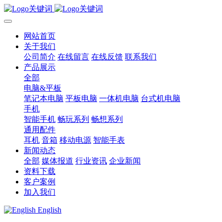
网站首页
关于我们
公司简介
在线留言
在线反馈
联系我们
产品展示
全部
电脑&平板
笔记本电脑
平板电脑
一体机电脑
台式机电脑
手机
智能手机
畅玩系列
畅想系列
通用配件
耳机
音箱
移动电源
智能手表
新闻动态
全部
媒体报道
行业资讯
企业新闻
资料下载
客户案例
加入我们
English