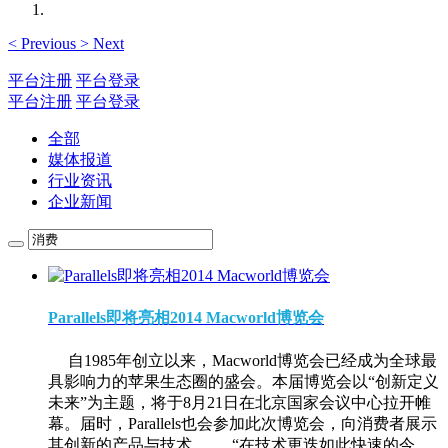
<
Previous
>
Next
平台注册
平台登录
平台注册
平台登录
全部
媒体报道
行业资讯
企业新闻
Parallels即将亮相2014 Macworld博览会
自1985年创立以来，Macworld博览会已经成为全球最
具影响力的苹果生态圈的盛会。本届博览会以“创新定义
未来”为主题，将于8月21日在北京国家会议中心拉开帷
幕。届时，Parallels也会参加此次博览会，向消费者展示
其创新的产品与技术。 “在技术更迭如此快速的今