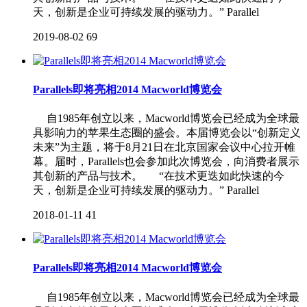
天，创新是企业可持续发展的驱动力。” Parallel
2019-08-02
69
Parallels即将亮相2014 Macworld博览会
自1985年创立以来，Macworld博览会已经成为全球最
具影响力的苹果生态圈的盛会。本届博览会以“创新定义
未来”为主题，将于8月21日在北京国家会议中心拉开帷
幕。届时，Parallels也会参加此次博览会，向消费者展示
其创新的产品与技术。 “在技术更迭如此快速的今
天，创新是企业可持续发展的驱动力。” Parallel
2018-01-11
41
Parallels即将亮相2014 Macworld博览会
自1985年创立以来，Macworld博览会已经成为全球最