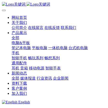
网站首页
关于我们
公司简介
在线留言
在线反馈
联系我们
产品展示
全部
电脑&平板
笔记本电脑
平板电脑
一体机电脑
台式机电脑
手机
智能手机
畅玩系列
畅想系列
通用配件
耳机
音箱
移动电源
智能手表
新闻动态
全部
媒体报道
行业资讯
企业新闻
资料下载
客户案例
加入我们
English