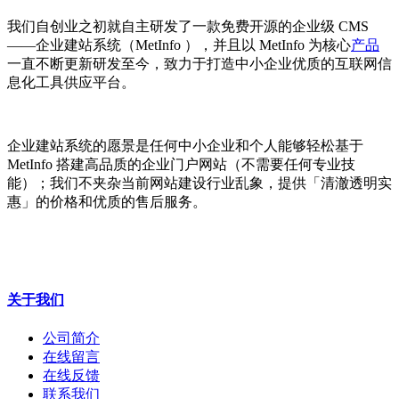
我们自创业之初就自主研发了一款免费开源的企业级 CMS
——企业建站系统（MetInfo ），并且以 MetInfo 为核心
产品
一直不断更新研发至今，致力于打造中小企业优质的互联网信
息化工具供应平台。
企业建站系统的愿景是任何中小企业和个人能够轻松基于
MetInfo 搭建高品质的企业门户网站（不需要任何专业技
能）；我们不夹杂当前网站建设行业乱象，提供「清澈透明实
惠」的价格和优质的售后服务。
关于我们
公司简介
在线留言
在线反馈
联系我们