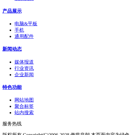
产品展示
电脑&平板
手机
通用配件
新闻动态
媒体报道
行业资讯
企业新闻
特色功能
网站地图
聚合标签
站内搜索
服务热线
版权所有 Copyright(C)2006-2028 傲世皇朝 本页面内容为绿色