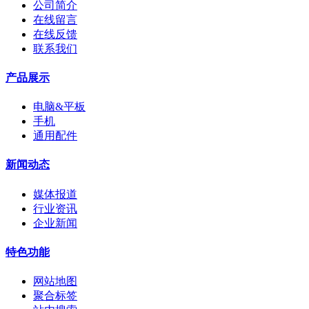
公司简介
在线留言
在线反馈
联系我们
产品展示
电脑&平板
手机
通用配件
新闻动态
媒体报道
行业资讯
企业新闻
特色功能
网站地图
聚合标签