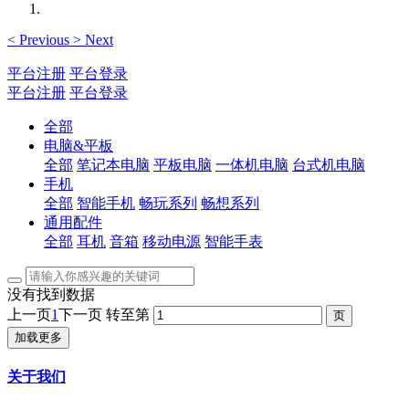
<
Previous
>
Next
平台注册
平台登录
平台注册
平台登录
全部
电脑&平板
全部
笔记本电脑
平板电脑
一体机电脑
台式机电脑
手机
全部
智能手机
畅玩系列
畅想系列
通用配件
全部
耳机
音箱
移动电源
智能手表
没有找到数据
上一页
1
下一页
转至第
加载更多
关于我们