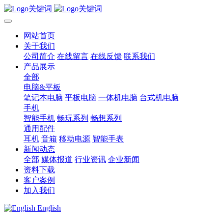
网站首页
关于我们
公司简介
在线留言
在线反馈
联系我们
产品展示
全部
电脑&平板
笔记本电脑
平板电脑
一体机电脑
台式机电脑
手机
智能手机
畅玩系列
畅想系列
通用配件
耳机
音箱
移动电源
智能手表
新闻动态
全部
媒体报道
行业资讯
企业新闻
资料下载
客户案例
加入我们
English