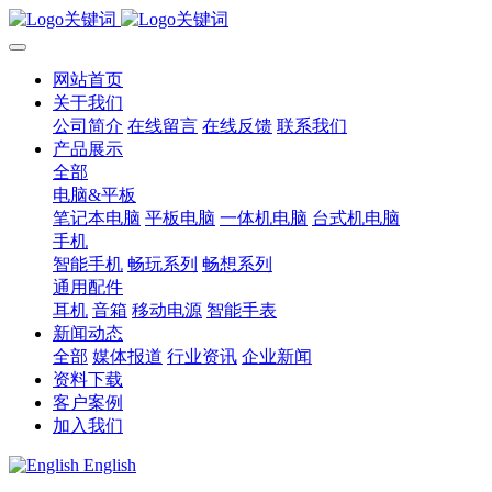
网站首页
关于我们
公司简介
在线留言
在线反馈
联系我们
产品展示
全部
电脑&平板
笔记本电脑
平板电脑
一体机电脑
台式机电脑
手机
智能手机
畅玩系列
畅想系列
通用配件
耳机
音箱
移动电源
智能手表
新闻动态
全部
媒体报道
行业资讯
企业新闻
资料下载
客户案例
加入我们
English