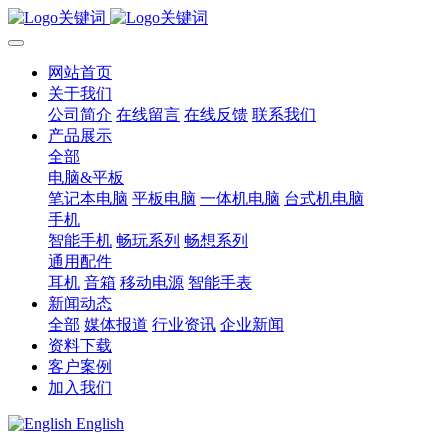
网站首页
关于我们
公司简介
在线留言
在线反馈
联系我们
产品展示
全部
电脑&平板
笔记本电脑
平板电脑
一体机电脑
台式机电脑
手机
智能手机
畅玩系列
畅想系列
通用配件
耳机
音箱
移动电源
智能手表
新闻动态
全部
媒体报道
行业资讯
企业新闻
资料下载
客户案例
加入我们
English