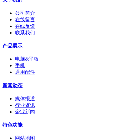
公司简介
在线留言
在线反馈
联系我们
产品展示
电脑&平板
手机
通用配件
新闻动态
媒体报道
行业资讯
企业新闻
特色功能
网站地图