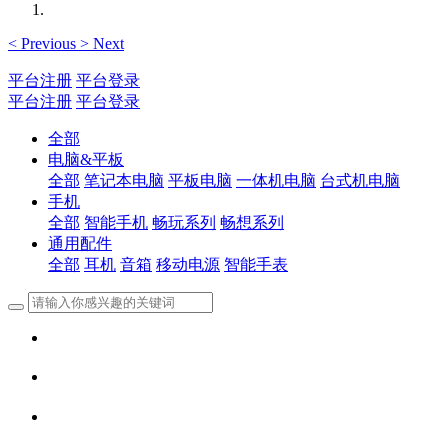
<
Previous
>
Next
平台注册
平台登录
平台注册
平台登录
全部
电脑&平板
全部
笔记本电脑
平板电脑
一体机电脑
台式机电脑
手机
全部
智能手机
畅玩系列
畅想系列
通用配件
全部
耳机
音箱
移动电源
智能手表