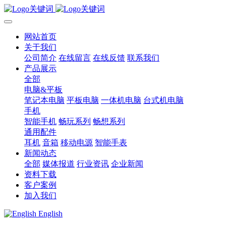
网站首页
关于我们
公司简介
在线留言
在线反馈
联系我们
产品展示
全部
电脑&平板
笔记本电脑
平板电脑
一体机电脑
台式机电脑
手机
智能手机
畅玩系列
畅想系列
通用配件
耳机
音箱
移动电源
智能手表
新闻动态
全部
媒体报道
行业资讯
企业新闻
资料下载
客户案例
加入我们
English